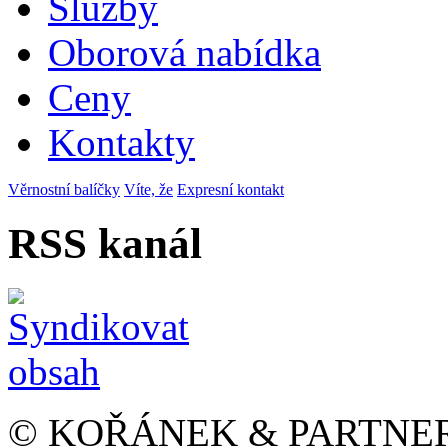
Služby
Oborová nabídka
Ceny
Kontakty
Věrnostní balíčky
Víte, že
Expresní kontakt
RSS kanál
© KOŘÁNEK & PARTNERS s.