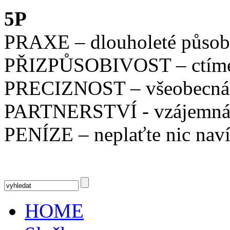
5P
PRAXE – dlouholeté působ
PŘIZPŮSOBIVOST – ctíme j
PRECIZNOST – všeobecná z
PARTNERSTVÍ - vzájemná
PENÍZE – neplaťte nic nav
HOME